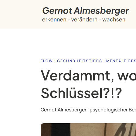
FLOW
|
GESUNDHEITSTIPPS
|
MENTALE GE
Verdammt, wo 
Schlüssel?!?
Gernot Almesberger | psychologischer Be