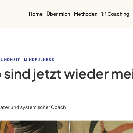
Home
Über mich
Methoden
1:1 Coaching
SUNDHEIT
|
MINDFULNESS
sind jetzt wieder me
rater und systemischer Coach