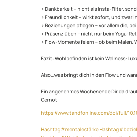
> Dankbarkeit – nicht als Insta-Filter, so
> Freundlichkeit – wirkt sofort, und zwar 
> Beziehungen pflegen – vor allem die, be
> Präsenz üben – nicht nur beim Yoga-Ret
> Flow-Momente feiern – ob beim Malen, 
Fazit: Wohlbefinden ist kein Wellness-Lux
Also…was bringt dich in den Flow und wa
Ein angenehmes Wochenende Dir da drau
Gernot
https://www.tandfonline.com/doi/full/1
Hashtag#mentalestärke
Hashtag#bezie