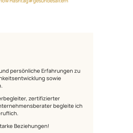
flow
Hashtag#gesundesaltern
e und persönliche Erfahrungen zu
chkeitsentwicklung sowie
.
begleiter, zertifizierter
ternehmensberater begleite ich
ruflich.
 starke Beziehungen!