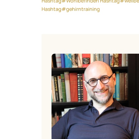
Hashtag#Wohlbefinden
Hashtag#wellbe
Hashtag#gehirntraining