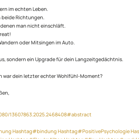
ndern im echten Leben.
in beide Richtungen.
i denen man nicht einschläft.
reat!
Wandern oder Mitsingen im Auto.
us, sondern ein Upgrade für dein Langzeitgedächtnis.
nn war dein letzter echter Wohlfühl-Moment?
ßen,
0.1080/13607863.2025.2468408#abstract
hung
Hashtag#bindung
Hashtag#PositivePsychologie
Has